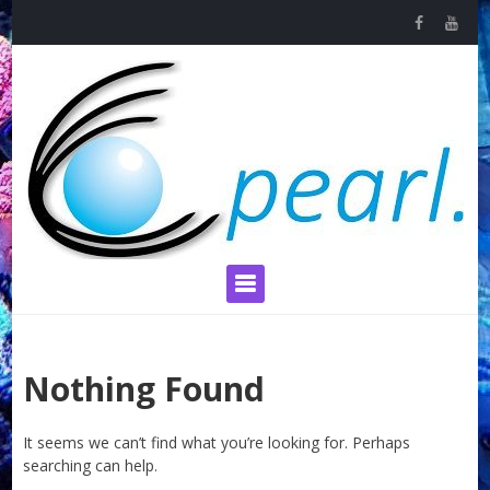
Skip
to
content
Primary Menu
Nothing Found
It seems we can’t find what you’re looking for. Perhaps
searching can help.