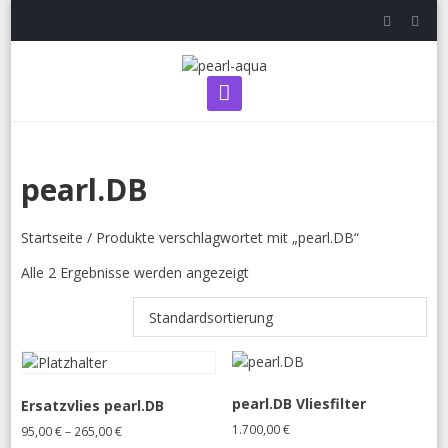
Skip
to
content
Primary Menu
pearl.DB
Startseite
/ Produkte verschlagwortet mit „pearl.DB“
Alle 2 Ergebnisse werden angezeigt
pearl.DB Vliesfilter
Ersatzvlies pearl.DB
1.700,00
€
95,00
€
–
265,00
€