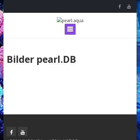
Skip
to
content
Primary Menu
Bilder pearl.DB